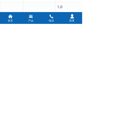
1.0
낀
뀵
끅
넙
1.3
首页
产品
电话
联系
BG125APM
90
0.8
1.0
1.3
BG150APM
110
0.8
1.0
1.3
BG180APM
132
0.8
1.0