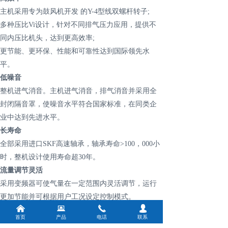
主机采用专为鼓风机开发 的Y-4型线双螺杆转子;
多种压比Vi设计，针对不同排气压力应用，提供不
同内压比机头，达到更高效率;
更节能、更环保、性能和可靠性达到国际领先水
平。
低噪音
整机进气消音。主机进气消音，排气消音并采用全
封闭隔音罩，使噪音水平符合国家标准，在同类企
业中达到先进水平。
长寿命
全部采用进口SKF高速轴承，轴承寿命>100，000小
时，整机设计使用寿命超30年。
流量调节灵活
采用变频器可使气量在一定范围内灵活调节，运行
更加节能并可根据用户工况设定控制模式。
낀
뀵
끅
넙
含氧量控制
首页
产品
电话
联系
可根据需要的含氧量实现变频控制，调节气量。